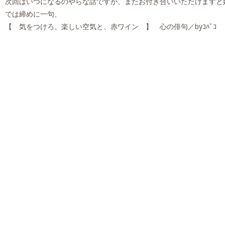
次回はいつになるのやらな話ですが、またお付き合いいただけますと
では締めに一句、
【 気をつけろ、楽しい空気と、赤ワイン 】 心の俳句／byｺﾊﾞｺ