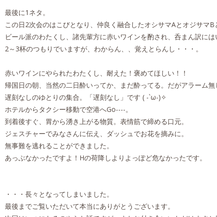
最後に1ネタ。
この日2次会のはこびとなり、仲良く融合したオシサマAとオジサマB
ビール派のわたくし、諸先輩方に赤いワインを酌され、呑まん訳には
2～3杯のつもりでいますが、わからん、、覚えとらんし・・・。
赤いワインにやられたわたくし、耐えた！褒めてほしい！！
帰国日の朝、当然の二日酔いってか、まだ酔ってる。だがアラーム無
遅刻なしのゆとりの集合。「遅刻なし」です ( -`ω-)✧
ホテルからタクシー移動で空港へGo----。
到着後すぐ、胃から湧き上がる物質。表情筋で締める口元。
ジェスチャーでみなさんに伝え、ダッシュでお花を摘みに。
無事難を逃れることができました。
あっぶなかったですよ！Hの荷降しよりよっぽど危なかったです。
・・・長々となってしまいました。
最後までご覧いただいて本当にありがとうございます。