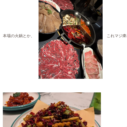
本場の火鍋とか、
これマジ痺れ