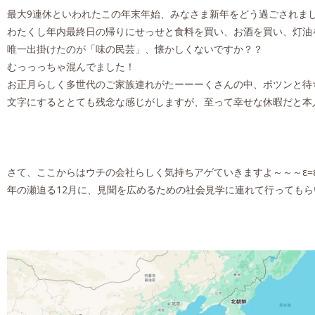
最大9連休といわれたこの年末年始、みなさま新年をどう過ごされま
わたくし年内最終日の帰りにせっせと食料を買い、お酒を買い、灯油を買い、
唯一出掛けたのが「味の民芸」、懐かしくないですか？？
むっっっちゃ混んでました！
お正月らしく多世代のご家族連れがたーーーくさんの中、ポツンと待
さて、ここからはウチの会社らしく気持ちアゲていきますよ～～～ε=ε=┏
年の瀬迫る12月に、見聞を広めるための社会見学に連れて行ってもら