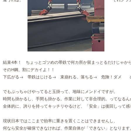
結束4本！ ちょっとゴツめの帯鉄で何カ所か留まっとるだけじゃか
そのH鋼、割にデカイよ！！
下広がる→ 帯鉄はじける→ 束崩れる、落ちる→ 危険！ダメ のKYで
でもぶっちゃけやってると玉掛って、地味にメンドイですが。
時間も掛かるし、手間も掛かる。作業に対して非合理的。ってなるん
全体的に、誇りを持ってキッチリやるけど、「安全」は後回しって感
現状日本ではここまで効率に重きを置くことはできませんし、
何なら安全が確保できなければ、作業自体が「できない」となります