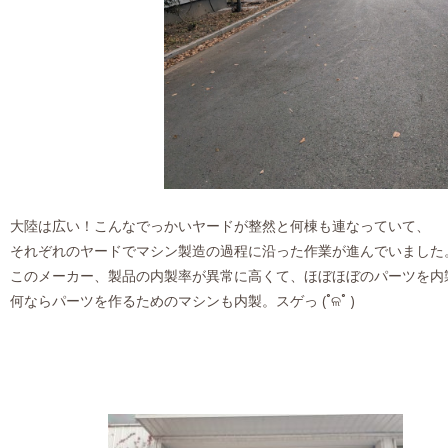
大陸は広い！こんなでっかいヤードが整然と何棟も連なっていて、
それぞれのヤードでマシン製造の過程に沿った作業が進んでいました
このメーカー、製品の内製率が異常に高くて、ほぼほぼのパーツを内
何ならパーツを作るためのマシンも内製。スゲっ (˚ଳ˚ )