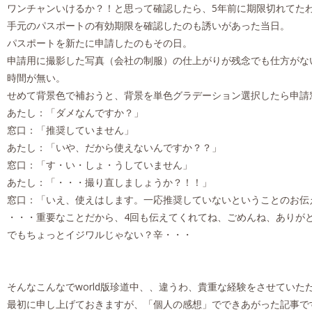
ワンチャンいけるか？！と思って確認したら、5年前に期限切れてたわ(
手元のパスポートの有効期限を確認したのも誘いがあった当日。
パスポートを新たに申請したのもその日。
申請用に撮影した写真（会社の制服）の仕上がりが残念でも仕方がない°(°
時間が無い。
せめて背景色で補おうと、背景を単色グラデーション選択したら申請窓口で「推
あたし：「ダメなんですか？」
窓口：「推奨していません」
あたし：「いや、だから使えないんですか？？」
窓口：「す・い・しょ・うしていません」
あたし：「・・・撮り直しましょうか？！！」
窓口：「いえ、使えはします。一応推奨していないということのお伝
・・・重要なことだから、4回も伝えてくれてね、ごめんね、ありがとう( 
でもちょっとイジワルじゃない？辛・・・
そんなこんなでworld版珍道中、、違うわ、貴重な経験をさせていた
最初に申し上げておきますが、「個人の感想」でできあがった記事で