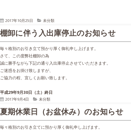
P
C
2017年10月25日
未分類
u
a
棚卸に伴う入出庫停止のお知らせ
b
t
l
e
i
g
毎々格別のお引き立て預かり厚く御礼申し上げます。
s
o
さて、この度弊社棚卸の為
h
r
誠に勝手ながら下記の通り入出庫停止させていただきます。
e
i
ご迷惑をお掛け致しますが、
d
e
ご協力の程、宜しくお願い致します。
o
s
n
平成29年9月30日（土）終日
P
C
2017年9月4日
未分類
u
a
夏期休業日（お盆休み）のお知らせ
b
t
l
e
i
g
毎々格別のお引き立てに預かり厚く御礼申し上げます。