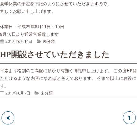
s
o
夏季休業の予定を下記のようにさせていただきますので、
h
r
宜しくお願い申し上げます。
e
i
d
e
休業日：平成29年8月11日～15日
o
s
8月16日より通常営業致します
n
P
C
2017年6月14日
未分類
u
a
HP開設させていただきました
b
t
l
e
i
g
平素より格別のご高配に預かり有難く御礼申し上げます。 この度HP
s
o
ただけるような内容になればと考えております。 今まで以上にお役に
h
r
す。
e
i
P
C
2017年6月7日
未分類
d
e
u
a
o
s
b
t
n
l
e
投
Pa
1
i
g
稿
s
o
h
r