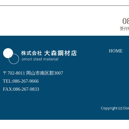
の
e
i
d
e
ペ
o
s
0
ー
n
受付
ジ
送
HOME
り
〒702-8011 岡山市南区郡3007
TEL:086-267-9666
FAX:086-267-9833
Copyright (c) Oom