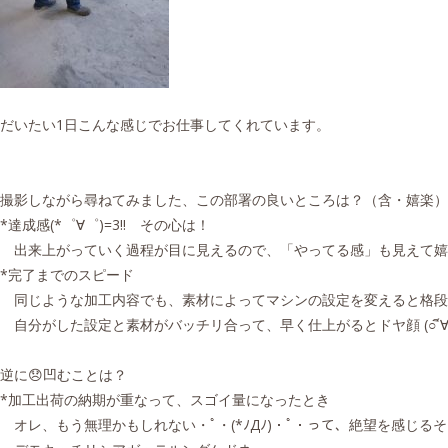
だいたい1日こんな感じでお仕事してくれています。
撮影しながら尋ねてみました、この部署の良いところは？（含・嬉楽）
*達成感(*゜∀゜)=3!! その心は！
出来上がっていく過程が目に見えるので、「やってる感」も見えて嬉
*完了までのスピード
同じような加工内容でも、素材によってマシンの設定を変えると格段
自分がした設定と素材がバッチリ合って、早く仕上がるとドヤ顔 (○´ิ∀´
逆に😞凹むことは？
*加工出荷の納期が重なって、スゴイ量になったとき
オレ、もう無理かもしれない・ﾟ・(*ﾉДﾉ)・ﾟ・って、絶望を感じる