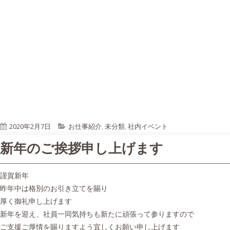
P
C
2020年2月7日
お仕事紹介
,
未分類
,
社内イベント
u
a
新年のご挨拶申し上げます
b
t
l
e
i
g
謹賀新年
s
o
昨年中は格別のお引き立てを賜り
h
r
厚く御礼申し上げます
e
i
新年を迎え、社員一同気持ちも新たに頑張って参りますので
d
e
ご支援ご厚情を賜りますよう宜しくお願い申し上げます