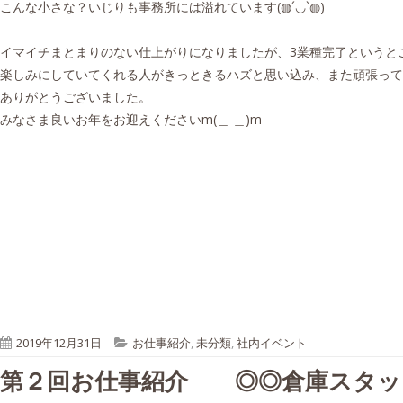
こんな小さな？いじりも事務所には溢れています(◍´◡`◍)
イマイチまとまりのない仕上がりになりましたが、3業種完了というと
楽しみにしていてくれる人がきっときるハズと思い込み、また頑張って
ありがとうございました。
みなさま良いお年をお迎えくださいm(＿ ＿)m
P
C
2019年12月31日
お仕事紹介
,
未分類
,
社内イベント
u
a
第２回お仕事紹介 ◎◎倉庫スタッ
b
t