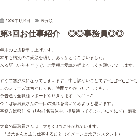
o
s
n
P
C
2020年1月4日
未分類
u
a
第3回お仕事紹介 ◎◎事務員◎◎
b
t
l
e
i
g
年末のご挨拶申し上げます。
s
o
本年も格別のご愛顧を賜り、ありがとうございました。
h
r
来る新しい年もどうぞ、ご愛顧ご愛読の程よろしくお願いいたします。
e
i
d
e
すぐご無沙汰になってしまいます。申し訳ないことです<(_ _)><(_ _)><(_ 
o
s
このシリーズは何としても、時間がかかったとしても、、
n
予告通り全職種レポートやりきります！＼(｀へ')
今回は事務員さんの一日の流れを書いてみようと思います。
事務方総勢11名（現在1名育休中、復帰待ってるよ(っ´>ω<))ω<`) 
大森の事務員さんは、大きく3つに分かれています。
*営業さんと主に仕事するひと（イメージ営業アシスタント）