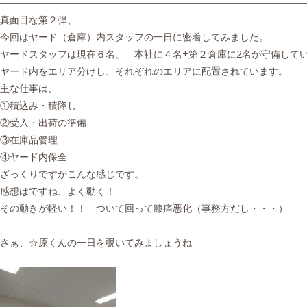
l
e
i
g
真面目な第２弾、
s
o
今回はヤード（倉庫）内スタッフの一日に密着してみました。
h
r
ヤードスタッフは現在６名、 本社に４名+第２倉庫に2名が守備して
e
i
ヤード内をエリア分けし、それぞれのエリアに配置されています。
d
e
主な仕事は、
o
s
①積込み・積降し
n
②受入・出荷の準備
③在庫品管理
④ヤード内保全
ざっくりですがこんな感じです。
感想はですね、よく動く！
その動きが軽い！！ ついて回って膝痛悪化（事務方だし・・・）
さぁ、☆原くんの一日を覗いてみましょうね