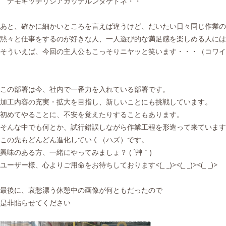
デモキッチリシアガッテルンダケドネ・・
あと、確かに細かいところを言えば違うけど、だいたい日々同じ作業の
黙々と仕事をするのが好きな人、一人遊び的な満足感を楽しめる人に
そういえば、今回の主人公もこっそりニヤッと笑います・・・（コワイ
この部署は今、社内で一番力を入れている部署です。
加工内容の充実・拡大を目指し、新しいことにも挑戦しています。
初めてやることに、不安を覚えたりすることもあります。
そんな中でも何とか、試行錯誤しながら作業工程を形造って来ています
この先もどんどん進化していく（ハズ）です。
興味のある方、一緒にやってみましょ？ ( ´艸｀)
ユーザー様、心よりご用命をお待ちしております<(_ _)><(_ _)><(_ _)>
最後に、哀愁漂う休憩中の画像が何ともだったので
是非貼らせてください