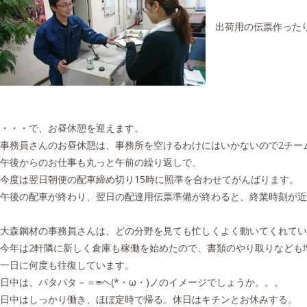
出荷用の伝票作ったり
・・・で、お昼休憩を迎えます。
事務員さんのお昼休憩は、事務所を空けるわけにはいかないので2チー
午後からのお仕事も丸っと午前の繰り返しで、
今度は翌日朝便の配車締め切り15時に照準を合わせてがんばります。
午後の配車が終わり、翌日の配達用伝票準備が終わると、終業時刻が近
大森鋼材の事務員さんは、どの分野を見ても忙しくよく動いてくれてい
今年は2軒隣に新しく倉庫も稼働を始めたので、書類のやり取りなども
一日に何度も往復しています。
日中は、パタパタ－＝≡ヘ(*・ω・)ノのイメージでしょうか。。。
日中はしっかり働き、ほぼ定時で帰る。休日はキチンとお休みする。