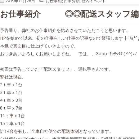
P
C
2019年11月26日
お仕事紹介
,
未分類
,
社内イベント
u
a
お仕事紹介 ◎◎配送スタッフ編
b
t
l
e
i
g
予告通り、弊社のお仕事紹介を始めさせていただこうと思います。
s
o
HPを始めて以来、初の仕事らしい仕事の記事なので緊張します┣¨ｷ(*ﾟдﾟ
h
r
本気で真面目に仕上げていきますので、
e
i
おつきあいよろしくお願いしますね。 では、、Gooo=ﾀｯﾀｯﾀﾀ!( ^^)ﾉﾉ
d
e
o
s
初回は予告していた「配送スタッフ」、運転手さんです。
n
弊社は現在、
2ｔ車ｘ1台
3ｔ車ｘ1台
4ｔ車ｘ3台
8ｔ車ｘ7台
11ｔ車ｘ1台
15ｔ車ｘ1台
計14台を有し、全車自社便での配送体制となっています。
自社便なので白ナンバー、倉庫運輸管理部長が率いる総勢11名が頑張