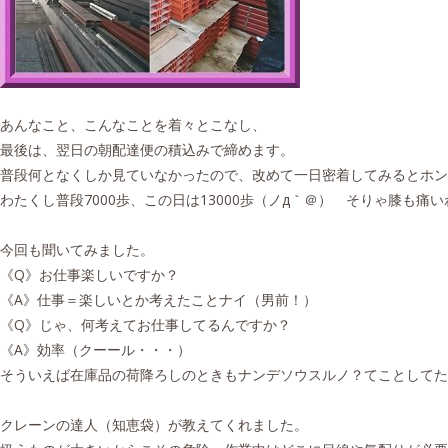
あんなこと、こんなことを着々とこなし、
最後は、翌日の朝配達便の積込みで締めます。
普段何となくしか見ていなかったので、改めて一日密着してみるとホン
わたくし普段7000歩、この日は13000歩（ノд｀＠） そりゃ膝も痛
今回も聞いてみました。
《Q》お仕事楽しいですか？
《A》仕事＝楽しいとか考えたことナイ（男前！）
《Q》じゃ、何考えてお仕事してるんですか？
《A》効率（クーール・・・）
そういえば在庫品の荷降ろしのときもナンデソウスルノ？てことしてた
クレーンの達人（知恵袋）が教えてくれました。