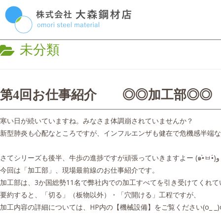
Skip
P
to
content
M
CATEGORY:
未分類
第4回お仕事紹介 ◎◎加工部◎◎
寒い日が続いていますね。みなさま体調崩されていませんか？
新型肺炎も心配なところですが、インフルエンザも健在で危機感半端ないトコです
さてシリーズも後半、牛歩の進捗ですが頑張っていきますよー (๑•̀ㅂ•́)و
今回は「加工部」、現場最前線のお仕事紹介です。
加工部は、3か国総勢11名で弊社内での加工すべてを引き受けてくれて
要約すると、「切る」（板物以外）・「穴開ける」工程ですが、
加工内容の詳細については、HP内の【機械設備】をご覧ください(o_ _)